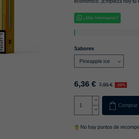
económico. ¡Empieza hoy tu
¿Más Información?
Sabores
6,36 €
7,95 €
-20%
Comprar
No hay puntos de recompen