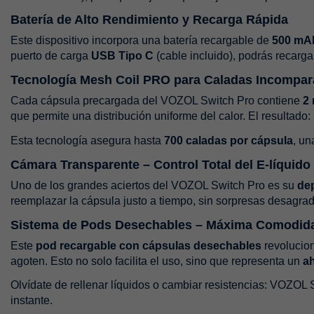
Batería de Alto Rendimiento y Recarga Rápida
Este dispositivo incorpora una batería recargable de
500 mA
puerto de carga
USB Tipo C
(cable incluido), podrás recarga
Tecnología Mesh Coil PRO para Caladas Incompar
Cada cápsula precargada del VOZOL Switch Pro contiene
2 
que permite una distribución uniforme del calor. El resultad
Esta tecnología asegura hasta
700 caladas por cápsula
, un
Cámara Transparente – Control Total del E-líquido
Uno de los grandes aciertos del VOZOL Switch Pro es su
dep
reemplazar la cápsula justo a tiempo, sin sorpresas desagra
Sistema de Pods Desechables – Máxima Comodid
Este
pod recargable con cápsulas desechables
revolucion
agoten. Esto no solo facilita el uso, sino que representa un
ah
Olvídate de rellenar líquidos o cambiar resistencias: VOZOL S
instante.