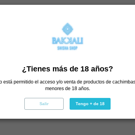
eja mal olor. Al contrario: las cápsulas ofrecen aromas agrada
 para dejar de fumar, ya que además
puede ayudar a reducir la
 prohibido, ya que no deja residuos ni olores persistentes.
rada.
¿Tienes más de 18 años?
ier parte.
o está permitido el acceso y/o venta de productos de cachimbas
menores de 18 años.
ia y cómoda.
Salir
Tengo + de 18