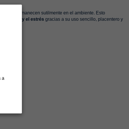
bles que permanecen sutilmente en el ambiente. Esto
 ansiedad y el estrés
gracias a su uso sencillo, placentero y
 a