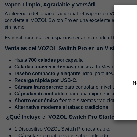
Vapeo Limpio, Agradable y Versátil
A diferencia del tabaco tradicional, el vapeo con VOZOL no d
convierte al VOZOL Switch Pro en una excelente alternativa
sin humo.
Es ideal para usar en espacios cerrados donde el tabaco está
Ventajas del VOZOL Switch Pro en un Vistazo
Hasta
700 caladas
por cápsula.
Caladas suaves y densas
gracias a la Mesh Coil mejo
Diseño compacto y elegante
, ideal para llevar a cualqu
Recarga rápida por USB-C
.
N
Cámara transparente
para controlar el nivel de líquido.
Cápsulas desechables
para una experiencia más limp
Ahorro económico
frente a sistemas tradicionales.
Alternativa moderna al tabaco tradicional
.
¿Qué Incluye el VOZOL Switch Pro Starter Kit?
1 Dispositivo VOZOL Switch Pro recargable.
1 Cápsulas compatibles del sabor indicado.