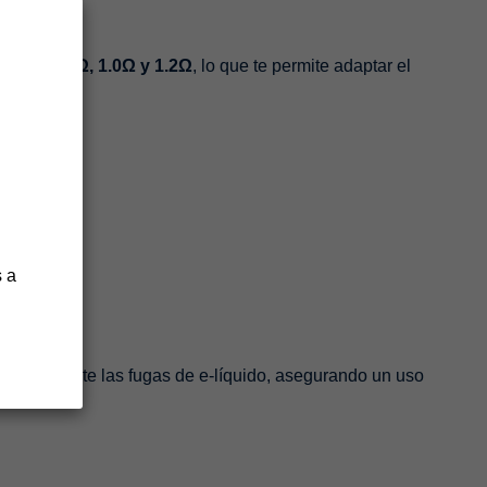
e
0.6Ω, 0.8Ω, 1.0Ω y 1.2Ω
, lo que te permite adaptar el
encia.
 a
eficazmente las fugas de e-líquido, asegurando un uso