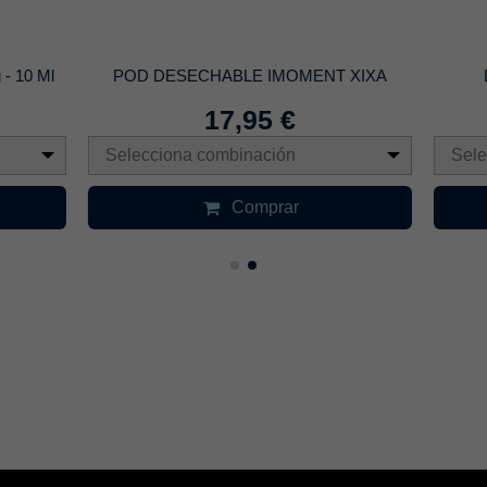
SECHABLE IMOMENT XIXA
Liquido Vaper Drifter Bar 
17,95 €
21,52 €
26,90 
na combinación
Selecciona combinación
Comprar
Comprar