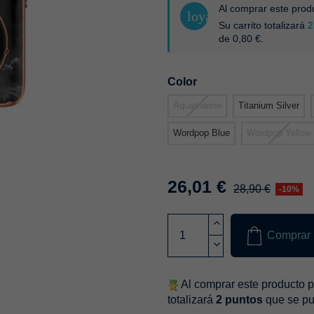
Al comprar este pro
loyalty
Su carrito totalizará
2
de
0,80 €
.
Color
Aquamarine
Titanium Silver
Wordpop Blue
Wordpop Yellow
26,01 €
28,90 €
-10%
Comprar
Al comprar este producto 
totalizará
2
puntos
que se pu