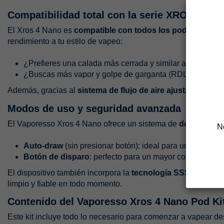
Compatibilidad total con la serie XROS
El Xros 4 Nano es
compatible con todos los pods de la s
rendimiento a tu estilo de vapeo:
¿Prefieres una calada más cerrada y similar al cigarro t
¿Buscas más vapor y golpe de garganta (RDL)? Las opcio
Además, gracias al
sistema de flujo de aire ajustable
, pued
Modos de uso y seguridad avanzada
El Vaporesso Xros 4 Nano ofrece un sistema de
doble activ
N
Auto-draw
(sin presionar botón): ideal para una experie
Botón de disparo
: perfecto para un mayor control sobr
El dispositivo también incorpora la
tecnología SSS (Seal com
limpio y fiable en todo momento.
Contenido del Vaporesso Xros 4 Nano Pod Ki
Este kit incluye todo lo necesario para comenzar a vapear de