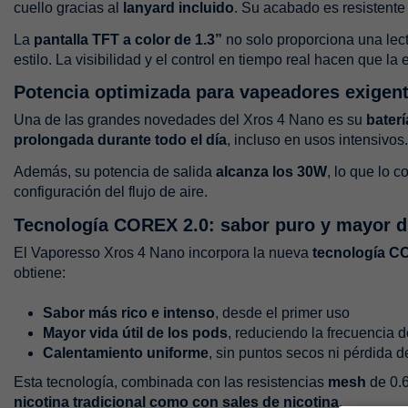
cuello gracias al
lanyard incluido
. Su acabado es resistente
La
pantalla TFT a color de 1.3”
no solo proporciona una lectu
estilo. La visibilidad y el control en tiempo real hacen que l
Potencia optimizada para vapeadores exigen
Una de las grandes novedades del Xros 4 Nano es su
bater
prolongada durante todo el día
, incluso en usos intensivo
Además, su potencia de salida
alcanza los 30W
, lo que lo 
configuración del flujo de aire.
Tecnología COREX 2.0: sabor puro y mayor d
El Vaporesso Xros 4 Nano incorpora la nueva
tecnología C
obtiene:
Sabor más rico e intenso
, desde el primer uso
Mayor vida útil de los pods
, reduciendo la frecuencia 
Calentamiento uniforme
, sin puntos secos ni pérdida 
Esta tecnología, combinada con las resistencias
mesh
de 0.6
nicotina tradicional como con sales de nicotina
.