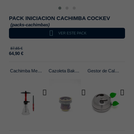
PACK INICIACION CACHIMBA COCKEV
(packs-cachimbas)

VER ESTE PACK
87,65 €
64,90 €
Cachimba Medusa Cokev
Cazoleta Bakkali Atlantis Phunnel
Gestor de Calor Provost - 2.0
Aluminio 40 Micras Precortado 50 uds