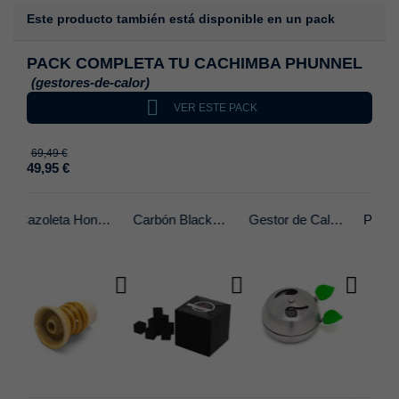
Este producto también está disponible en un pack
PACK COMPLETA TU CACHIMBA PHUNNEL
(gestores-de-calor)

VER ESTE PACK
69,49 €
49,95 €
Cazoleta Honey 2.0
Carbón BlackCoco 26mm 1kg
Gestor de Calor Provost - 2.0
Punzón Tapón Phunnel