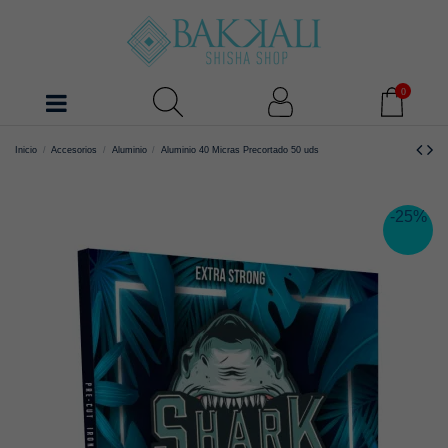
0
Inicio
Accesorios
Aluminio
Aluminio 40 Micras Precortado 50 uds
-25%