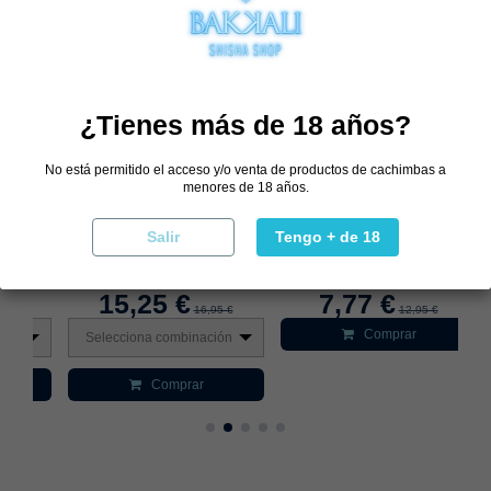
,40 €
¿Tienes más de 18 años?
No está permitido el acceso y/o venta de productos de cachimbas a
menores de 18 años.
Salir
Tengo + de 18
M600
Cazoleta Firestorm LFDLC
Rejilla Protectora
Pod
15,25 €
7,77 €
16,95 €
12,95 €
Comprar
Selecciona combinación
S
Comprar