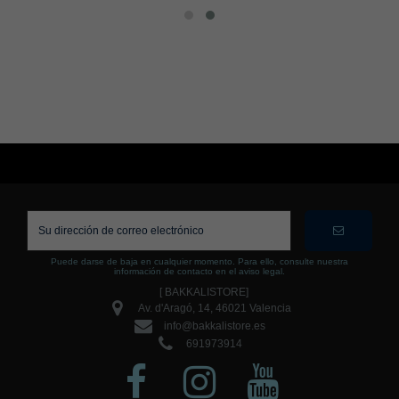
Puede darse de baja en cualquier momento. Para ello, consulte nuestra
información de contacto en el aviso legal.
[ BAKKALISTORE]
Av. d'Aragó, 14, 46021 Valencia
info@bakkalistore.es
691973914