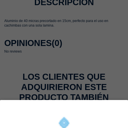
DESCRIPCIÓN
Aluminio de 40 micras precortado en 15cm, perfecto para el uso en
cachimbas con una sola lamina.
OPINIONES
(0)
No reviews
LOS CLIENTES QUE
ADQUIRIERON ESTE
PRODUCTO TAMBIÉN
COMPRARON: