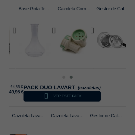
NT Alkimia Pro
Base Gota Transparente
Cazoleta Cornetto 4.0 Tradi
Gestor de Calor Kaloud 2.0
PACK DUO LAVART
64,85 €
(cazoletas)
49,95 €

VER ESTE PACK
Cazoleta Lavart Bowl Spectra
Cazoleta Lavart Bowl Nedra
Gestor de Calor Kaloud 2.0