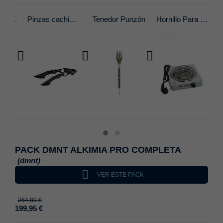
Cazoleta Cornetto 4.0 Tradi
Pinzas cachimba negra
Tenedor Punzón
Hornillo Para Cachimba
PACK DMNT ALKIMIA PRO COMPLETA
(dmnt)

VER ESTE PACK
264,80 €
199,95 €