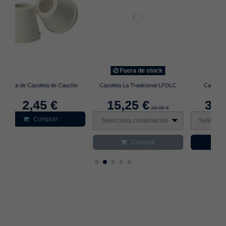
Fuera de stock
Caucho
Cazoleta La Tradicional LFDLC
Cachimba Medusa Cokev
15,25 €
39,96 €
16,95 €
49,95 €
Selecciona combinación
Selecciona combinación
Comprar
Comprar