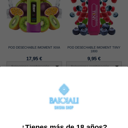
POD DESECHABLE IMOMENT XIXA
POD DESECHABLE IMOMENT TIINY
1800
17,95 €
9,95 €
Selecciona combinación
Selecciona combinación
Comprar
Comprar
¿Tienes más de 18 años?