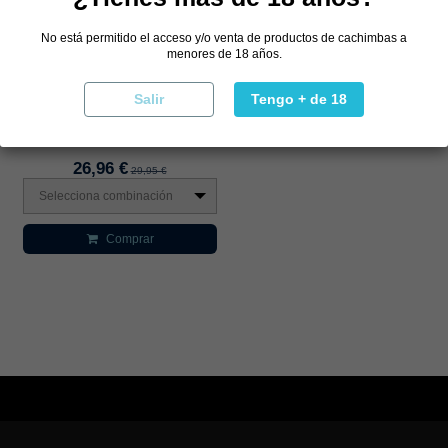
No está permitido el acceso y/o venta de productos de cachimbas a
menores de 18 años.
Salir
Tengo + de 18
POD DESECHABLE IMOMENT
TURBO 60K
26,96 €
29,95 €
Selecciona combinación
Comprar