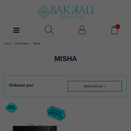
0
Inicio
Cachimbas
Misha
MISHA
Ordenar por
Seleccionar