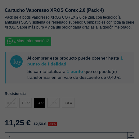
Cartucho Vaporesso XROS Corex 2.0 (Pack 4)
Pack de 4 pods Vaporesso XROS COREX 2.0 de 2ml, con tecnología
antifugas SSS y sistema de rellenado superior. Compatibles con toda la serie
XROS. Sabor más puro y vida útil prolongada gracias al algodón mejorado.
¿Más Información?
Al comprar este producto puede obtener hasta
1
loyalty
punto de fidelidad
.
Su carrito totalizará
1
punto
que se puede(n)
transformar en un vale de descuento de
0,40 €
.
Resistencia
0.8 Ω
1.2 Ω
0.6 Ω
1.0 Ω
0.4 Ω
11,25 €
12,50 €
-10%