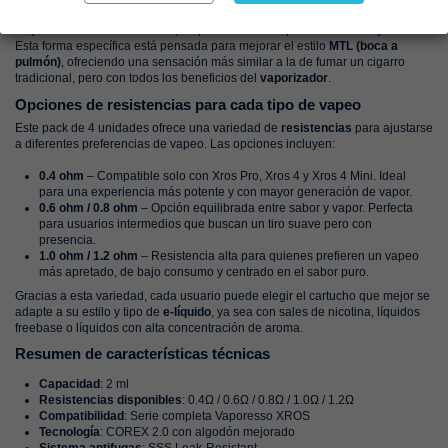
La
nueva boquilla plana y estilizada
ha sido rediseñada para adaptarse
mejor a la forma de los labios, lo que facilita un vapeo más natural y cómodo.
Esta forma específica está pensada para mejorar el estilo
MTL (boca a
pulmón)
, ofreciendo una sensación más similar a la de fumar un cigarro
tradicional, pero con todos los beneficios del
vaporizador
.
Opciones de resistencias para cada tipo de vapeo
Este pack de 4 unidades ofrece una variedad de
resistencias
para ajustarse
a diferentes preferencias de vapeo. Las opciones incluyen:
0.4 ohm
– Compatible solo con Xros Pro, Xros 4 y Xros 4 Mini. Ideal
para una experiencia más potente y con mayor generación de vapor.
0.6 ohm / 0.8 ohm
– Opción equilibrada entre sabor y vapor. Perfecta
para usuarios intermedios que buscan un tiro suave pero con
presencia.
1.0 ohm / 1.2 ohm
– Resistencia alta para quienes prefieren un vapeo
más apretado, de bajo consumo y centrado en el sabor puro.
Gracias a esta variedad, cada usuario puede elegir el cartucho que mejor se
adapte a su estilo y tipo de
e-líquido
, ya sea con sales de nicotina, líquidos
freebase o líquidos con alta concentración de aroma.
Resumen de características técnicas
Capacidad
: 2 ml
Resistencias disponibles
: 0.4Ω / 0.6Ω / 0.8Ω / 1.0Ω / 1.2Ω
Compatibilidad
: Serie completa Vaporesso XROS
Tecnología
: COREX 2.0 con algodón mejorado