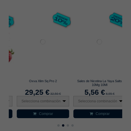
Oxva Xlim Sq Pro 2
Sales de Nicotina La Yaya Salts
10Mg 10Ml
29,25 €
5,56 €
32,50 €
6,95 €
Selecciona combinación
Selecciona combinación
S
Comprar
Comprar