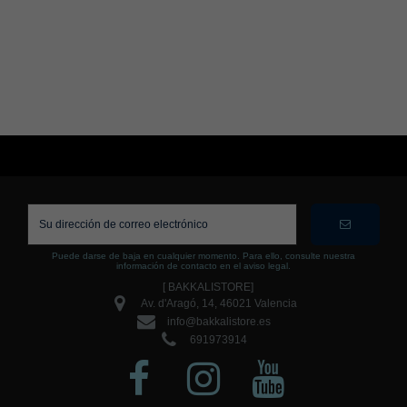
Puede darse de baja en cualquier momento. Para ello, consulte nuestra
información de contacto en el aviso legal.
[ BAKKALISTORE]
Av. d'Aragó, 14, 46021 Valencia
info@bakkalistore.es
691973914