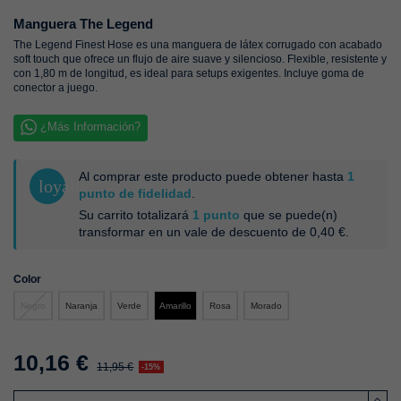
Manguera The Legend
The Legend Finest Hose es una manguera de látex corrugado con acabado
soft touch que ofrece un flujo de aire suave y silencioso. Flexible, resistente y
con 1,80 m de longitud, es ideal para setups exigentes. Incluye goma de
conector a juego.
¿Más Información?
Al comprar este producto puede obtener hasta
1
loyalty
punto de fidelidad
.
Su carrito totalizará
1
punto
que se puede(n)
transformar en un vale de descuento de
0,40 €
.
Color
Negro
Naranja
Verde
Rosa
Morado
Amarillo
10,16 €
11,95 €
-15%