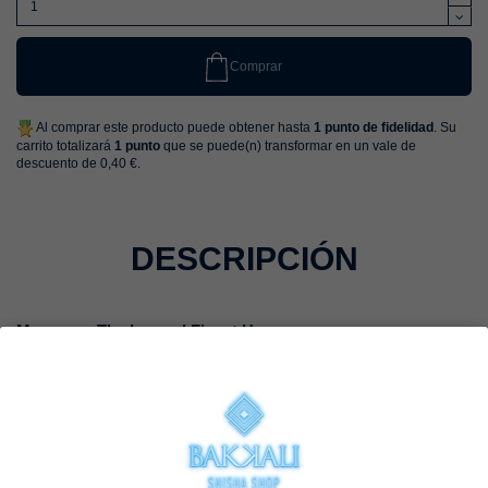
Comprar
Al comprar este producto puede obtener hasta
1
punto de fidelidad
. Su
carrito totalizará
1
punto
que se puede(n) transformar en un vale de
descuento de
0,40 €
.
DESCRIPCIÓN
Manguera The Legend Finest Hose
Fluidez silenciosa y tacto premium en cada sesión
La
The Legend Finest Hose
es una manguera diseñada para quienes
buscan una experiencia superior en cada fumada. Su combinación
de
diseño moderno, acabado elegante y rendimiento fluido
la convierte en
una opción ideal para setups exigentes donde cada detalle importa.
Fabricada en
látex corrugado de alta calidad
, garantiza una circulación de
aire constante incluso al doblarla, evitando bloqueos o pérdidas de flujo. El