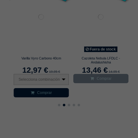
Fuera de stock
Varilla Vyro Carbono 40cm
Cazoleta Nebula LFDLC -
Andalushisha
12,97 €
13,46 €
19,95 €
14,95 €
Comprar
Selecciona combinación
S
Comprar