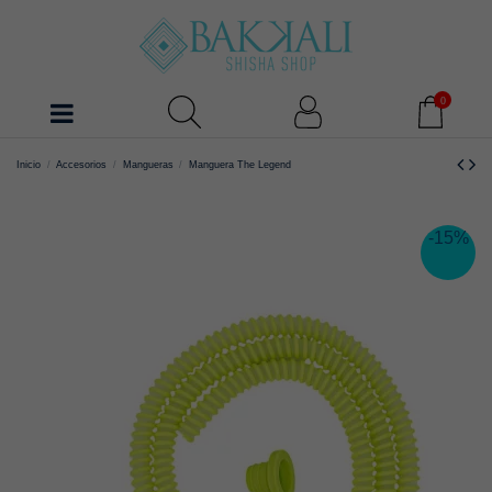
0
Inicio
Accesorios
Mangueras
Manguera The Legend
-15%