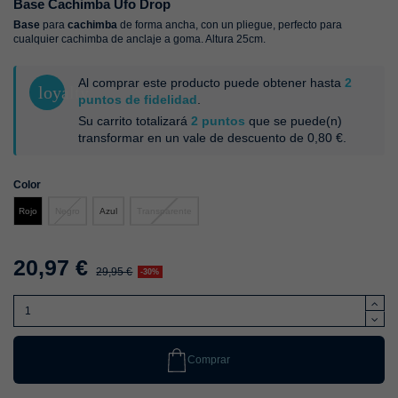
Base Cachimba Ufo Drop
Base
para
cachimba
de forma ancha, con un pliegue, perfecto para
cualquier cachimba de anclaje a goma. Altura 25cm.
Al comprar este producto puede obtener hasta
2
loyalty
puntos de fidelidad
.
Su carrito totalizará
2
puntos
que se puede(n)
transformar en un vale de descuento de
0,80 €
.
Color
Negro
Azul
Transparente
Rojo
20,97 €
29,95 €
-30%
Comprar