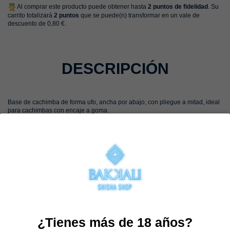
Al comprar este producto puede obtener hasta
2
puntos de fidelidad
. Su
carrito totalizará
2
puntos
que se puede(n) transformar en un vale de
descuento de
0,80 €
.
DESCRIPCIÓN
Base de cachimba de forma ufo, ancha por abajo, con pliegue a mitad, ideal
para cachimbas con encaje a goma.
Su altura es de unos 25cm, ideal para cachimbas de tamaño standard o
medio, o minis de tiro largo.
OPINIONES
(0)
No reviews
TAMBIÉN PODRÍA
INTERESARLE
¿Tienes más de 18 años?