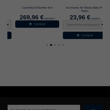
Cachimba El Bomber 4x4
Accesorios Mr Shisha Baby Pro
Ba
Negro
269,96 €
23,96 €
299,95 €
29,95 €
Comprar
Selecciona combinación
S
Comprar