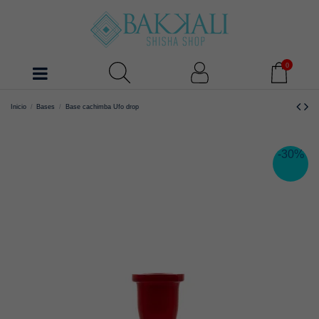
0
Inicio
Bases
Base cachimba Ufo drop
-30%