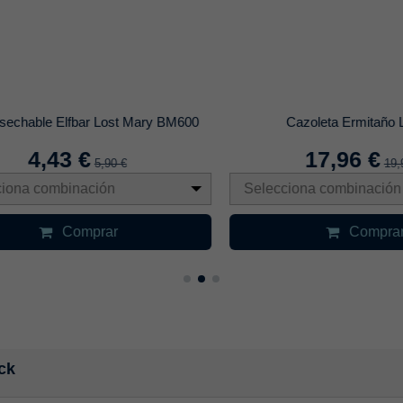
hable Elfbar Lost Mary BM600
Cazoleta Ermitaño LF
4,43 €
17,96 €
5,90 €
19,95 
na combinación
Selecciona combinación
Comprar
Comprar
ck