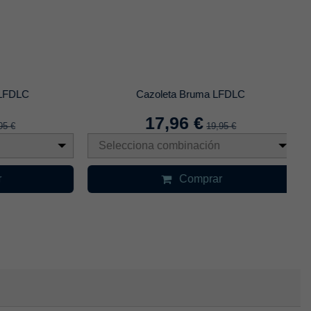
DLC
Cazoleta Bruma LFDLC
17,96 €
€
19,95 €
Selecciona combinación
S
Comprar