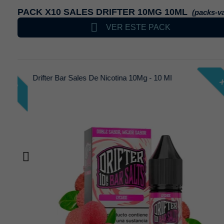
PACK X10 SALES DRIFTER 10MG 10ML
(packs-v

VER ESTE PACK
Drifter Bar Sales De Nicotina 10Mg - 10 Ml
x 2
x 2