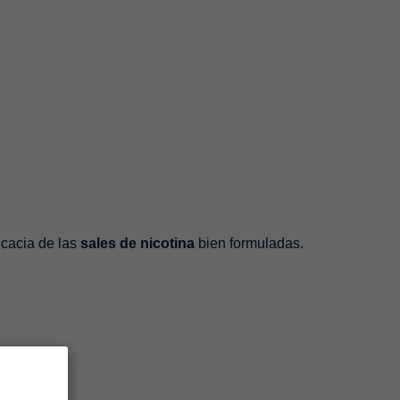
icacia de las
sales de nicotina
bien formuladas.