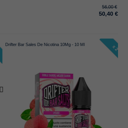
56,00 €
50,40 €
Drifter Bar Sales De Nicotina 10Mg - 10 Ml
Dri
x 2