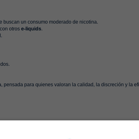
ue buscan un consumo moderado de nicotina.
 con otros
e-liquids
.
l.
idos.
, pensada para quienes valoran la calidad, la discreción y la ef