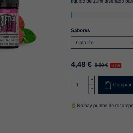
líquido de 10ml diseñado par
Sabores
4,48 €
5,60 €
-20%
Comprar
No hay puntos de recompen