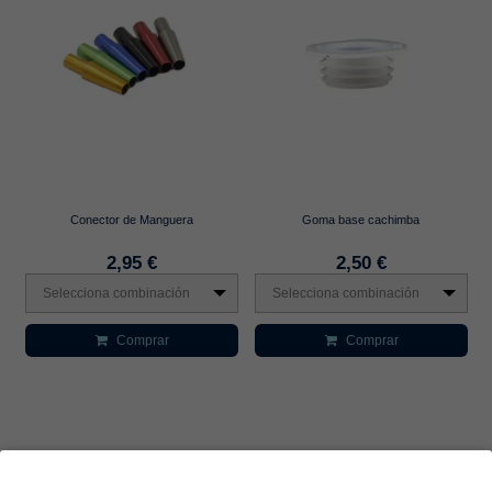
Conector de Manguera
Goma base cachimba
2,95 €
2,50 €
Selecciona combinación
Selecciona combinación
Comprar
Comprar