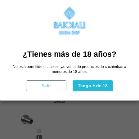
Goma de Cazoleta de Caucho
Goma de Manguera
¿Tienes más de 18 años?
2,45 €
0,95 €
No está permitido el acceso y/o venta de productos de cachimbas a
Comprar
Comprar
menores de 18 años.
Salir
Tengo + de 18