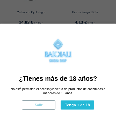
Carbonera Cyril Negra
Pinzas Fuego 18Cm
14,83 €
4,13 €
17,45 €
5,50 €
Comprar
Selecciona combinación
Comprar
¿Tienes más de 18 años?
No está permitido el acceso y/o venta de productos de cachimbas a
menores de 18 años.
Salir
Tengo + de 18