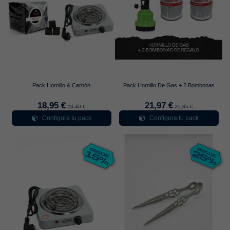
Pack Hornillo & Carbón
Pack Hornillo De Gas + 2 Bombonas
18,95 €
21,97 €
23,40 €
25,85 €
Configura tu pack
Configura tu pack