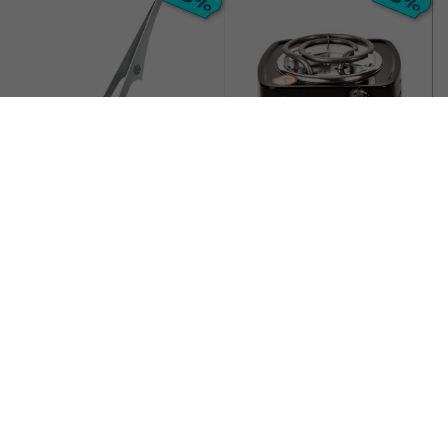
Pinzas MIG V2A 2.0
Hornillo Pequeño 500W
26,96 €
14,41 €
29,95 €
16,95 €
Comprar
Comprar