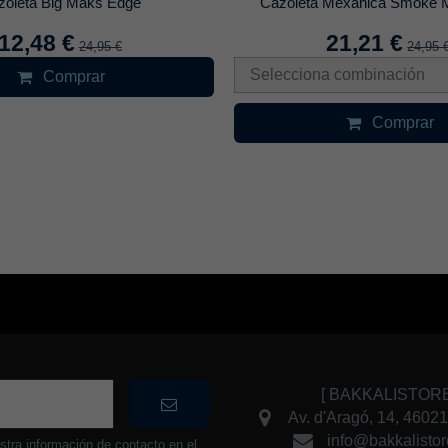
zoleta Big Maks Edge
Cazoleta Mexanica Smoke 
12,48 €
21,21 €
24,95 €
24,95 
Selecciona combinación
Comprar
Comprar
[ BAKKALISTOR
Av. d'Aragó, 14, 4602
info@bakkalistor
stra información de contacto en el