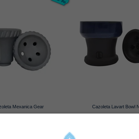
zoleta Mexanica Gear
Cazoleta Lavart Bowl 
16,96 €
19,96 €
19,95 €
24,95 
a combinación
Selecciona combinación