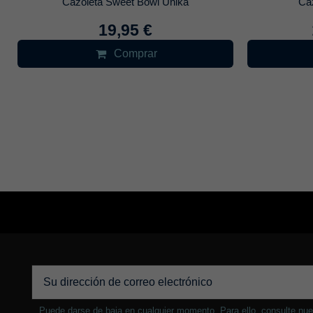
Cazoleta Sweet Bowl Unika
Ca
19,95 €
Comprar
Puede darse de baja en cualquier momento. Para ello, consulte nue