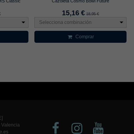
MS Classic
Cazoleta Cosmo Bowl Future
15,16 €
€
18,95 €
Selecciona combinación
Comprar
E]
1 Valencia
e.es