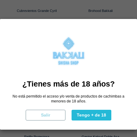
Cubrevientos Grande Cyril
Brohood Bakkali
8,15 €
3,98 €
13,58 €
9,95 €
Comprar
Selecciona combinación
Comprar
¿Tienes más de 18 años?
No está permitido el acceso y/o venta de productos de cachimbas a
menores de 18 años.
Salir
Tengo + de 18
Rejilla Protectora
Gestor Kaloud Doble Asa