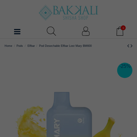
0
Home
Pods
Elfbar
Pod Desechable Elfbar Lost Mary BM600
-25%