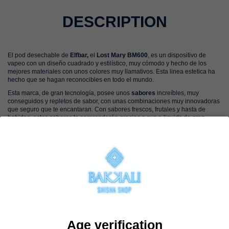
DESCRIPTION
El
pod
desechable de
Elfbar,
el
Lost Mary BM600
, es un dispositivo de
vapeo con un diseño cuadrado y estilístico, muy cómodo y hecho de los
mejores materiales con unos colores muy llamativos. Esta linea estetica ha
hecho que se hagan reconocibles en todo el mundo.
Esta marca, de gran tecnología, posee unos
sabores
increíbles, muy
conseguidos y repletos de sabor, con unas combinaciones muy innovadoras
que seguro que te encantaran. Con sabores frescos, frutales y hasta de
bebidas, estos sabores te sorprenderán gracias a sus e-liquids de gran
calidad y un rendimiento espectacular del dispositivo.
Estos son unos dispositivos de
600
caladas
, con 2ml de e-liquid de gran
sabor y un 2% de nicotina, ademas cuenta con una gran bateria y una
resistencia que te generara una gran cantidad de humo en cada calada a lo
largo de toda la duracion.
Puedes encontrar estos sabores, en
packs combinables
, así podrás
probarlos todos de una manera mas económica.
Desde la innovacion del vape desechable, Lost Mary ha evolucionado a otro
nivel, ofreciendo un producto de vapeo de altísima calidad. Desde su
duración hasta la creacion de sabores únicos, este pod se situa entre los
Age verification
mejores del mundo. Con un diseño icónico y cuadrado, es ideal para