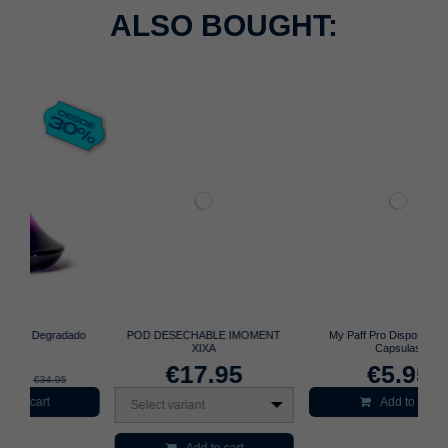
ALSO BOUGHT:
do
POD DESECHABLE IMOMENT
My Paff Pro Dispositivo para
Ca
XIXA
Capsulas
€17.95
€5.95
Add to cart
Select variant
S
Add to cart