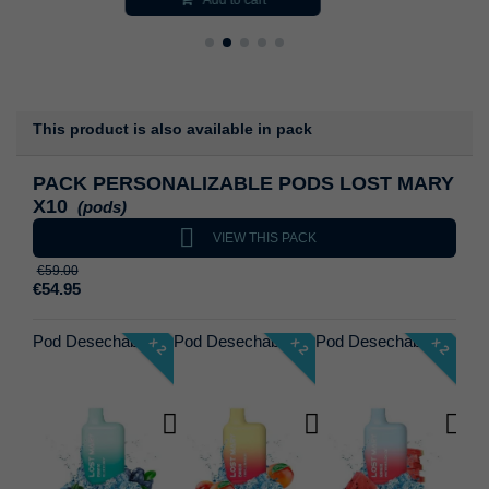
This product is also available in pack
PACK PERSONALIZABLE PODS LOST MARY
X10
(pods)

VIEW THIS PACK
€59.00
€54.95
Pod Desechable Elfbar Lost Mary BM600
Pod Desechable Elfbar Lost Mary BM600
Pod Desechable Elfbar Lost Mary BM600
Pod Desechable Elfbar Lost Mary BM600
x 2
x 2
x 2
x 2