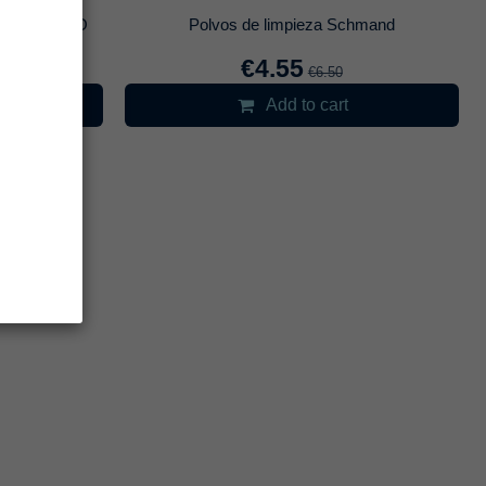
Para Base AO
Polvos de limpieza Schmand
€4.55
€6.50
Add to cart