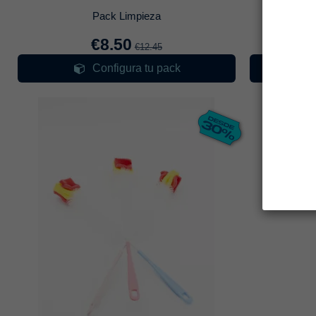
Pack Limpieza
C
€8.50
€12.45
Configura tu pack