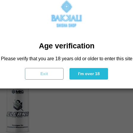
epillo limpieza base
copy of Cepillo Cuello Cisne 
€4.17
€4.17
€5.95
€5.95
Add to cart
Add to cart
Age verification
Please verify that you are 18 years old or older to enter this site
Exit
I'm over 18