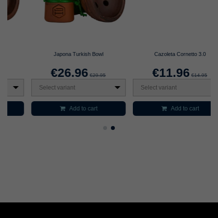
Japona Turkish Bowl
Cazoleta Cornetto 3.0
€26.96
€11.96
€29.95
€14.95
Select variant
Select variant
Add to cart
Add to cart