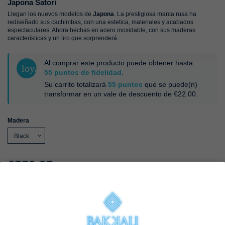
Japona Satori
Llegan los nuevos modelos de
Japona
. La prestigiosa marca rusa ha
rediseñado sus cachimbas, con una estetica, materiales y acabados
espectaculares. Ahora hechas en acero inoxidable, con sus maderas
características y un tiro que sorprenderá.
Al comprar este producto puede obtener hasta
loyalty
55
puntos de fidelidad
.
Su carrito totalizará
55
puntos
que se puede(n)
transformar en un vale de descuento de
€22.00
.
Madera
€550.95
€579.95
-5%
Add to cart