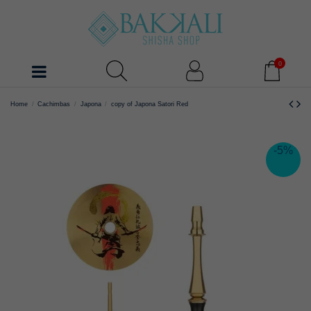
0
Home
Cachimbas
Japona
copy of Japona Satori Red
-5%