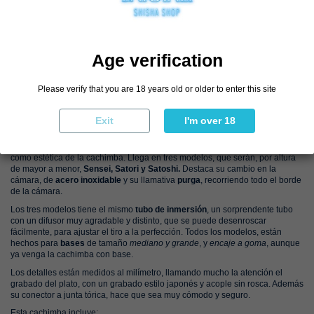
By buying this product you can collect up to
55
loyalty points
. Your cart
will total
55
points
that can be converted into a voucher of
€22.00
.
Age verification
Please verify that you are 18 years old or older to enter this site
DESCRIPTION
Exit
I'm over 18
Los
nuevos modelos
de
Japona
, han llegado rediseñados, tanto en cámara
como estética de la cachimba. Llega en tres modelos, que serán, por altura
de mayor a menor,
Sensei, Satori y Satoshi.
Destaca su cambio en la
cámara, de
acero inoxidable
y su llamativa
purga
, recorriendo todo el borde
de la cámara.
Los tres modelos tiene el mismo
tubo
de
inmersión
, un sorprendente tubo
con un difusor muy agradable y distinto, que se puede desenroscar
fácilmente, para ajustar el tiro a la perfección. Todos los modelos, están
hechos para
bases
de tamaño
mediano y grande
, y
encaje a goma
, aunque
ya venga la cachimba con base.
Los detalles están medidos al milímetro, llamando mucho la atención el
grabado del plato, con un grabado estilo japonés y acople sin rosca. Además
su conector a junta tórica, hace que sea muy cómodo y seguro.
Esta cachimba incluye: