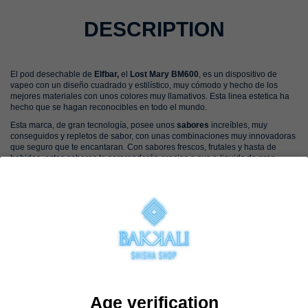
DESCRIPTION
El
pod
desechable de
Elfbar,
el
Lost Mary BM600
, es un dispositivo de
vapeo con un diseño cuadrado y estilístico, muy cómodo y hecho de los
mejores materiales con unos colores muy llamativos. Esta linea estetica ha
hecho que se hagan reconocibles en todo el mundo.
Esta marca, de gran tecnología, posee unos
sabores
increíbles, muy
conseguidos y repletos de sabor, con unas combinaciones muy innovadoras
que seguro que te encantaran. Con sabores frescos, frutales y hasta de
bebidas, estos sabores te sorprenderán gracias a sus e-liquids de gran
calidad y un rendimiento espectacular del dispositivo.
Estos son unos dispositivos de
600
caladas
, con 2ml de e-liquid de gran
sabor y un 2% de nicotina, ademas cuenta con una gran bateria y una
resistencia que te generara una gran cantidad de humo en cada calada a lo
largo de toda la duracion.
Puedes encontrar estos sabores, en
packs combinables
, así podrás
probarlos todos de una manera mas económica.
Desde la innovacion del vape desechable, Lost Mary ha evolucionado a otro
nivel, ofreciendo un producto de vapeo de altísima calidad. Desde su
duración hasta la creacion de sabores únicos, este pod se situa entre los
Age verification
mejores del mundo. Con un diseño icónico y cuadrado, es ideal para