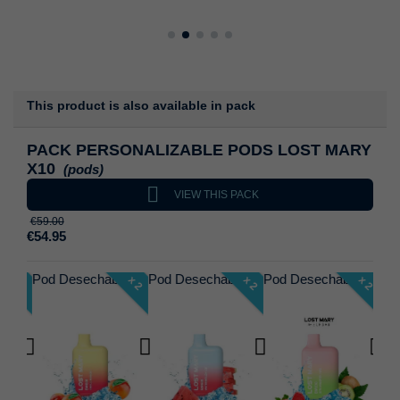
This product is also available in pack
PACK PERSONALIZABLE PODS LOST MARY
X10
(pods)

VIEW THIS PACK
€59.00
€54.95
Pod Desechable Elfbar Lost Mary BM600
Pod Desechable Elfbar Lost Mary BM600
Pod Desechable Elfbar Lost Mary BM600
Pod Desechable Elfbar Lost Mary BM600
x 2
x 2
x 2
x 2