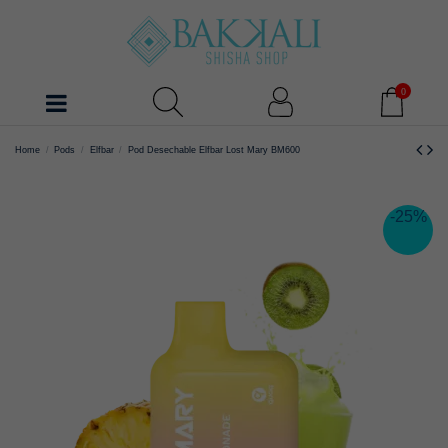
0
Home
Pods
Elfbar
Pod Desechable Elfbar Lost Mary BM600
-25%