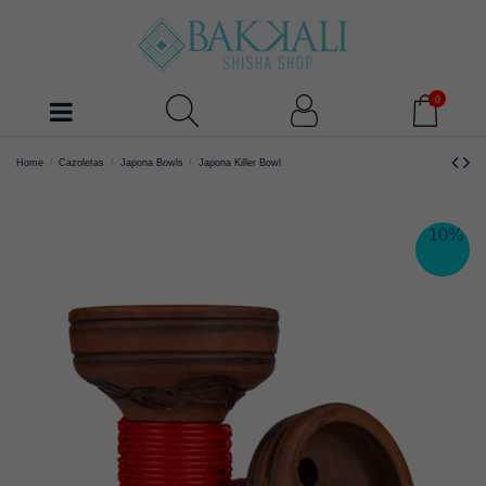
0
Home
Cazoletas
Japona Bowls
Japona Killer Bowl
-10%