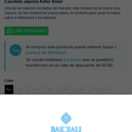
Cazoleta Japona Killer Bowl
Una de las mejores cazoletas del merado, este modelo de la marca rusa
Japona, de tipo tradicional y base plana, es perfecta para sacar el mayor
sabor e intensidad a tus tabacos.
¿Más Información?
Al comprar este producto puede obtener hasta
2
loyalty
puntos de fidelidad
.
Su carrito totalizará
2
puntos
que se puede(n)
transformar en un vale de descuento de
€0.80
.
Color
Black
Orange
Blue
Yellow
Morado
Verde Claro
Red
€26.96
€29.95
-10%