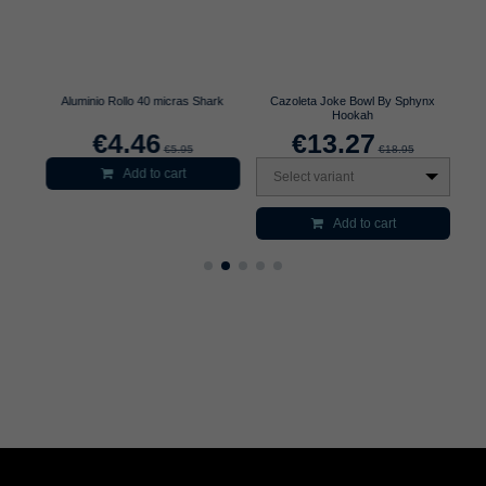
shas
Aluminio Rollo 40 micras Shark
Cazoleta Joke Bowl By Sphynx
Al
Hookah
€4.46
€13.27
€5.95
€18.95
Add to cart
Select variant
Add to cart