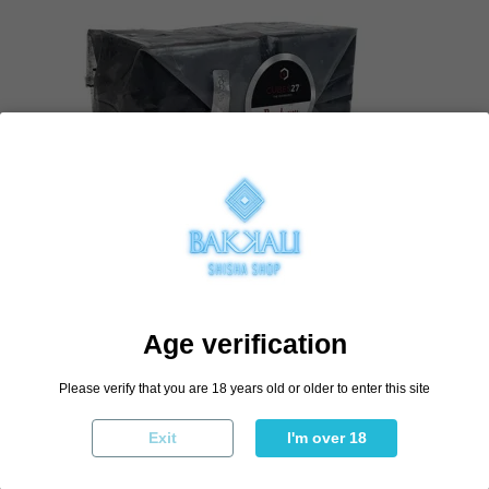
€25.50
Age verification
€27.80
-€2.30
Please verify that you are 18 years old or older to enter this site
Exit
I'm over 18
Add to cart