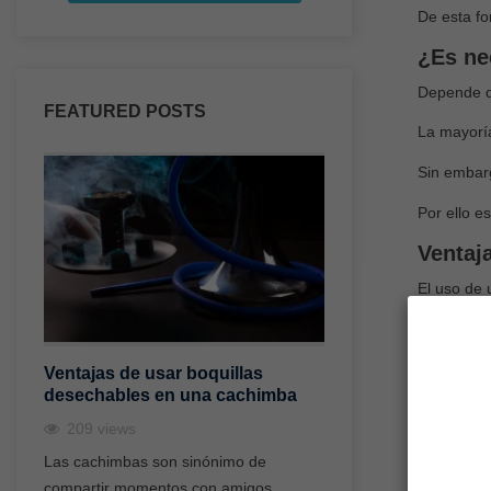
De esta fo
¿Es ne
Depende de
FEATURED POSTS
La mayoría
Sin embarg
Por ello e
Ventaja
El uso de 
Mayor e
Una de sus
Ventajas de usar boquillas
¿Qué es un gest
desechables en una cachimba
una cachimba y 
Esto permi
209
views
178
views
Mejor s
Las cachimbas son sinónimo de
Uno de los acceso
Al evitar 
compartir momentos con amigos,
revolucionado el m