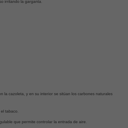
 irritando la garganta.
Donde puedo vapear en España
¿Cómo desechar cor
un vaper desechabl
3029
views
2683
views
El uso de cigarrillos electrónicos ha
Los vapers desechables 
crecido considerablemente en los
convertido en una opción
últimos años, lo que ha generado
quienes buscan una for
debates sobre...
 la cazoleta, y en su interior se sitúan los carbones naturales
práctica de...
Leer más
Leer más
 el tabaco.
lable que permite controlar la entrada de aire.