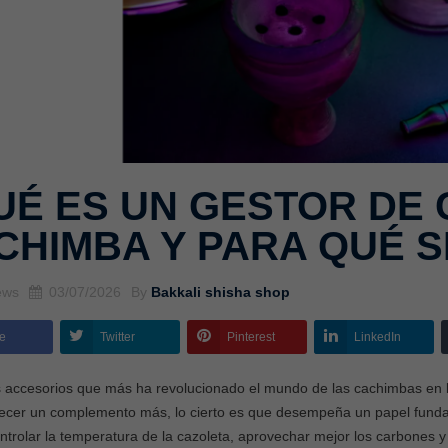
UÉ ES UN GESTOR DE 
CHIMBA Y PARA QUÉ S
ews
03/07/2026
By
Bakkali shisha shop
e
Twitter
Pinterest
LinkedIn
 accesorios que más ha revolucionado el mundo de las cachimbas en l
ecer un complemento más, lo cierto es que desempeña un papel fundam
ntrolar la temperatura de la cazoleta, aprovechar mejor los carbones