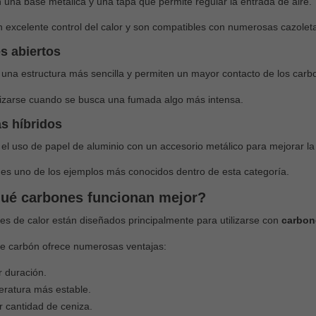
 una base metálica y una tapa que permite regular la entrada de aire.
 excelente control del calor y son compatibles con numerosas cazoleta
s abiertos
una estructura más sencilla y permiten un mayor contacto de los carbo
lizarse cuando se busca una fumada algo más intensa.
s híbridos
l uso de papel de aluminio con un accesorio metálico para mejorar la d
 es uno de los ejemplos más conocidos dentro de esta categoría.
ué carbones funcionan mejor?
es de calor están diseñados principalmente para utilizarse con
carbon
de carbón ofrece numerosas ventajas:
 duración.
ratura más estable.
 cantidad de ceniza.