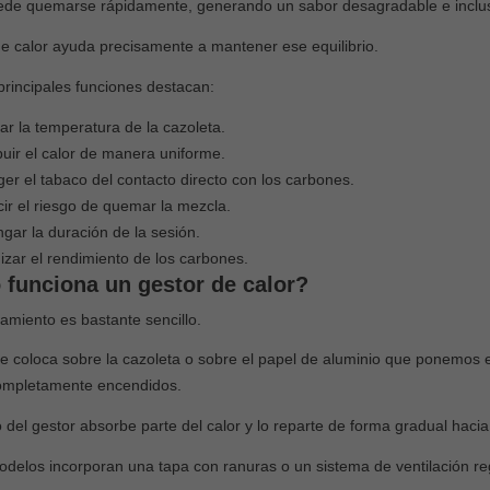
de quemarse rápidamente, generando un sabor desagradable e incluso
de calor ayuda precisamente a mantener ese equilibrio.
principales funciones destacan:
ar la temperatura de la cazoleta.
ibuir el calor de manera uniforme.
ger el tabaco del contacto directo con los carbones.
ir el riesgo de quemar la mezcla.
 puede fumar
Vapers vs Cachimbas: ¿Cuál es
tina?
la diferencia?
ngar la duración de la sesión.
izar el rendimiento de los carbones.
3227
views
funciona un gestor de calor?
vertido en una
En los últimos años, el consumo de
amiento es bastante sencillo.
lar entre jóvenes y
nicotina y otras sustancias ha
mos años. Sin
evolucionado con la aparición de
se coloca sobre la cazoleta o sobre el papel de aluminio que ponemos en
nuevas...
ompletamente encendidos.
Leer más
o del gestor absorbe parte del calor y lo reparte de forma gradual hacia
elos incorporan una tapa con ranuras o un sistema de ventilación regu