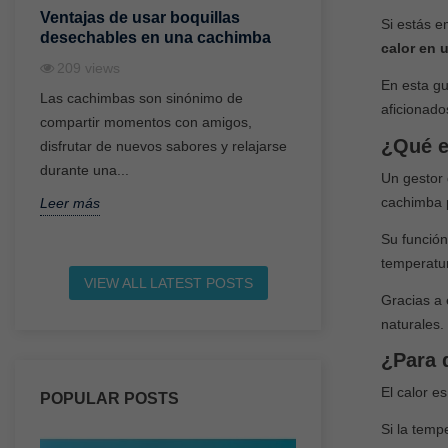
Ventajas de usar boquillas
¿Qué es un gest
Si estás 
desechables en una cachimba
una cachimba y 
calor en 
209
views
178
views
En esta gu
Las cachimbas son sinónimo de
Uno de los acceso
aficionado
compartir momentos con amigos,
revolucionado el m
¿Qué e
s
disfrutar de nuevos sabores y relajarse
cachimbas en los ú
durante una...
gestor de calor....
Un gestor
cachimba p
Leer más
Leer más
Su función
temperatu
VIEW ALL LATEST POSTS
Gracias a 
naturales.
¿Para 
El calor e
POPULAR POSTS
Si la temp