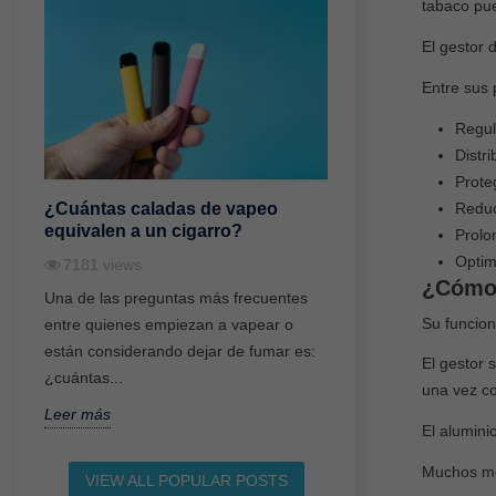
tabaco pue
El gestor 
Entre sus 
Regul
Distr
Prote
Reduc
¿Cuántas caladas de vapeo
¿A qué edad se
equivalen a un cigarro?
vapear sin nico
Prolo
Optim
7181
views
4922
views
¿Cómo 
Una de las preguntas más frecuentes
El vapeo se ha con
Su funcion
entre quienes empiezan a vapear o
tendencia muy popu
están considerando dejar de fumar es:
adultos en los últi
El gestor 
¿cuántas...
embargo, una...
una vez c
Leer más
Leer más
El alumini
Muchos mod
VIEW ALL POPULAR POSTS