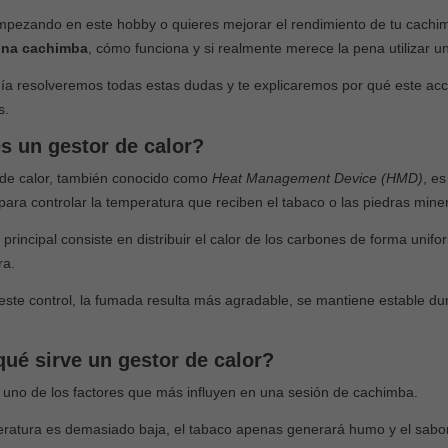
or de calor en
Carbón natural vs. Carbón de
empezando en este hobby o quieres mejorar el rendimiento de tu cach
para qué sirve?
autoencendido: ¿Cuál es mejor
una cachimba
, cómo funciona y si realmente merece la pena utilizar u
para tu shisha?
ía resolveremos todas estas dudas y te explicaremos por qué este acc
224
views
rios que más ha
s.
El carbón de autoencendido y la
undo de las
búsqueda de la inmediatez El carbón de
s un gestor de calor?
ltimos años es el
autoencendido, habitualmente
 de calor, también conocido como
Heat Management Device (HMD)
, e
comercializado en...
ara controlar la temperatura que reciben el tabaco o las piedras miner
Leer más
 principal consiste en distribuir el calor de los carbones de forma unif
ra.
este control, la fumada resulta más agradable, se mantiene estable 
qué sirve un gestor de calor?
s uno de los factores que más influyen en una sesión de cachimba.
eratura es demasiado baja, el tabaco apenas generará humo y el sabor 