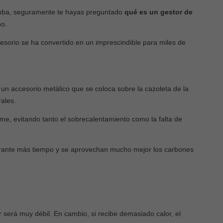
¿Por qué chisporrotea mi vaper
Qué pasa si pones hi
imba, seguramente te hayas preguntado
qué es un gestor de
al dar una calada y cómo
base de la cachimba
no.
evitarlo?
322
views
esorio se ha convertido en un imprescindible para miles de
234
views
Esto es lo que pasa exa
La ciencia detrás del chisporroteo en el
cuando añades hielo al a
atomizador Para entender por qué se
base: 1. El humo se vue
produce este fenómeno, primero hay
suave y...
s un accesorio metálico que se coloca sobre la cazoleta de la
que...
ales.
Leer más
Leer más
orme, evitando tanto el sobrecalentamiento como la falta de
durante más tiempo y se aprovechan mucho mejor los carbones
será muy débil. En cambio, si recibe demasiado calor, el