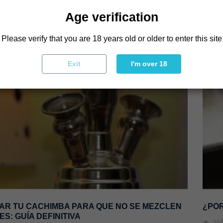
Leer 
búsqueda de la inmediatez El carbón de
ltimos años es el
Age verification
autoencendido, habitualmente
comercializado en...
Please verify that you are 18 years old or older to enter this site
Leer más
Exit
I'm over 18
IAR TU CACHIMBA PARA QUE NO SE MEZCLEN
¿POR
S: GUÍA DEFINITIVA
34