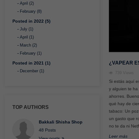
April (2)
February (8)
Posted in 2022 (5)
July (1)
April (1)
March (2)
February (1)
¿VAPEAR E
Posted in 2021 (1)
December (1)
739
Views
Si estás aquí e
y alguien te ha
ahorres. Bueno,
qué hay de cie
TOP AUTHORS
tabaco: Un poz
un gasto que r
Bakkali Shisha Shop
no te da ni Netf
48 Posts
Leer más
View posts