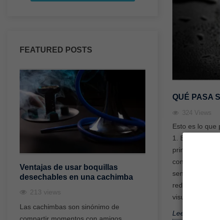
FEATURED POSTS
QUÉ PASA S
324
Views
Esto es lo que
1. El humo se 
principal benef
congelada, se e
Ventajas de usar boquillas
¿Qué es un gest
sensación en l
desechables en una cachimba
una cachimba y 
reduciendo casi
213
views
184
views
visuales: El hu
Las cachimbas son sinónimo de
Uno de los acceso
Leer más
compartir momentos con amigos,
revolucionado el m