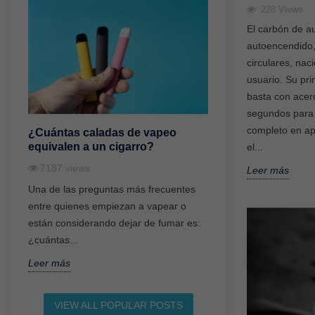
228
Views
El carbón de a
autoencendido,
circulares, nac
usuario. Su prin
basta con acer
segundos para 
completo en ap
¿Cuántas caladas de vapeo
¿A qué edad se
equivalen a un cigarro?
vapear sin nico
el...
7187
views
4925
views
Leer más
Una de las preguntas más frecuentes
El vapeo se ha con
entre quienes empiezan a vapear o
tendencia muy popu
están considerando dejar de fumar es:
adultos en los últi
¿cuántas...
embargo, una...
Leer más
Leer más
VIEW ALL POPULAR POSTS