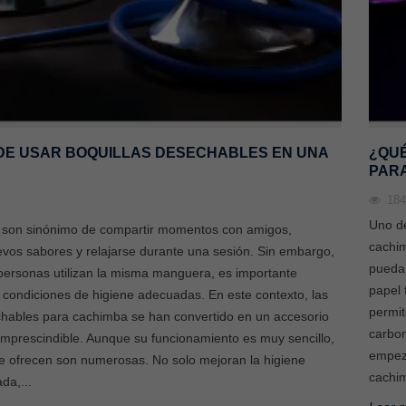
DE USAR BOQUILLAS DESECHABLES EN UNA
¿QUÉ
PARA
18
Uno de
 son sinónimo de compartir momentos con amigos,
cachim
uevos sabores y relajarse durante una sesión. Sin embargo,
pueda
personas utilizan la misma manguera, es importante
papel 
condiciones de higiene adecuadas. En este contexto, las
permit
chables para cachimba se han convertido en un accesorio
carbon
imprescindible. Aunque su funcionamiento es muy sencillo,
empeza
ue ofrecen son numerosas. No solo mejoran la higiene
cachim
da,...