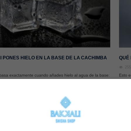
I PONES HIELO EN LA BASE DE LA CACHIMBA
QUÉ 
25
 pasa exactamente cuando añades hielo al agua de la base:
Esto e
vuelve mucho más suave y fresco El choque térmico es el
cachim
icio. Cuando el humo caliente del tabaco pasa por el agua
por el
nfría drásticamente de forma instantánea. Al inhalarlo, la
espuma
or de calor en
Carbón natural vs. Carbón de
a garganta es mucho más agradable, suave y refrescante,
perfec
para qué sirve?
autoencendido: ¿Cuál es mejor
 por completo ese "raspe" o picor tan molesto. 2. Trucos
líquid
para tu shisha?
mo parece más denso Físicamente, el frío contrae...
orgáni
228
views
rios que más ha
limpias
El carbón de autoencendido y la
undo de las