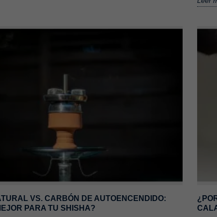
Leer 
or de calor en
Carbón natural vs. Carbón de
para qué sirve?
autoencendido: ¿Cuál es mejor
para tu shisha?
228
views
rios que más ha
El carbón de autoencendido y la
undo de las
búsqueda de la inmediatez El carbón de
ltimos años es el
autoencendido, habitualmente
comercializado en...
Leer más
TURAL VS. CARBÓN DE AUTOENCENDIDO:
¿POR
MEJOR PARA TU SHISHA?
CALA