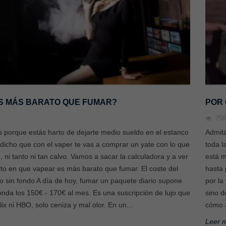
S MÁS BARATO QUE FUMAR?
POR 
75
s porque estás harto de dejarte medio sueldo en el estanco
Admit
 dicho que con el vaper te vas a comprar un yate con lo que
toda l
 ni tanto ni tan calvo. Vamos a sacar la calculadora y a ver
está m
rto en que vapear es más barato que fumar. El coste del
hasta 
o sin fondo A día de hoy, fumar un paquete diario supone
por la
onda los 150€ - 170€ al mes. Es una suscripción de lujo que
sino d
lix ni HBO, solo ceniza y mal olor. En un...
cómo a
Leer 