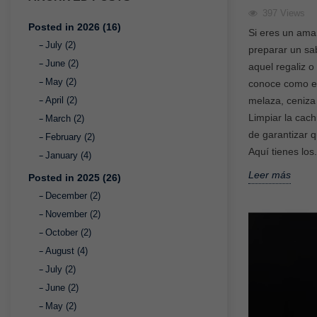
397
Views
Posted in 2026 (16)
Si eres un ama
July (2)
preparar un sab
June (2)
aquel regaliz 
May (2)
conoce como el
melaza, ceniza
April (2)
Limpiar la cach
March (2)
de garantizar 
February (2)
Aquí tienes los.
January (4)
Leer más
Posted in 2025 (26)
December (2)
November (2)
October (2)
August (4)
July (2)
June (2)
May (2)