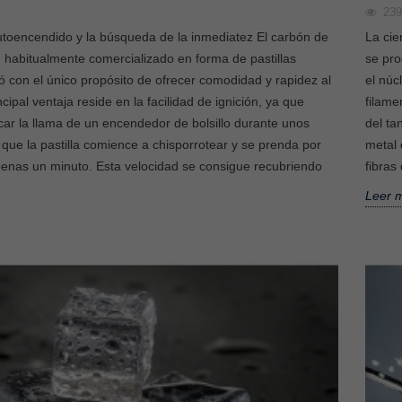
23
utoencendido y la búsqueda de la inmediatez El carbón de
La cie
 habitualmente comercializado en forma de pastillas
se pr
ió con el único propósito de ofrecer comodidad y rapidez al
el núc
cipal ventaja reside en la facilidad de ignición, ya que
filame
car la llama de un encendedor de bolsillo durante unos
del ta
que la pastilla comience a chisporrotear y se prenda por
metal 
enas un minuto. Esta velocidad se consigue recubriendo
fibras
 puede fumar
Vapers vs Cachimbas: ¿Cuál es
tina?
la diferencia?
Leer 
3230
views
vertido en una
En los últimos años, el consumo de
lar entre jóvenes y
nicotina y otras sustancias ha
mos años. Sin
evolucionado con la aparición de
nuevas...
Leer más