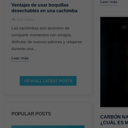
Leer más
Ventajas de usar boquillas
¿Qué es un gest
desechables en una cachimba
una cachimba y 
213
views
184
views
Las cachimbas son sinónimo de
Uno de los acceso
compartir momentos con amigos,
revolucionado el m
s
disfrutar de nuevos sabores y relajarse
cachimbas en los ú
durante una...
gestor de calor....
Leer más
Leer más
VIEW ALL LATEST POSTS
POPULAR POSTS
CARBÓN NA
¿CUÁL ES 