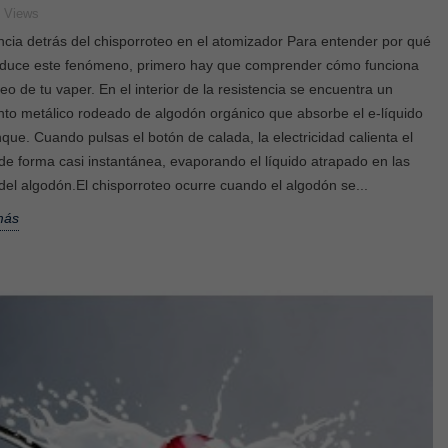
9
Views
ncia detrás del chisporroteo en el atomizador Para entender por qué
oduce este fenómeno, primero hay que comprender cómo funciona
leo de tu vaper. En el interior de la resistencia se encuentra un
nto metálico rodeado de algodón orgánico que absorbe el e-líquido
nque. Cuando pulsas el botón de calada, la electricidad calienta el
de forma casi instantánea, evaporando el líquido atrapado en las
 del algodón.El chisporroteo ocurre cuando el algodón se...
Donde puedo vapear en España
¿Cómo desechar cor
un vaper desechabl
más
3030
views
2686
views
El uso de cigarrillos electrónicos ha
Los vapers desechables 
crecido considerablemente en los
convertido en una opción
últimos años, lo que ha generado
quienes buscan una for
debates sobre...
práctica de...
Leer más
Leer más