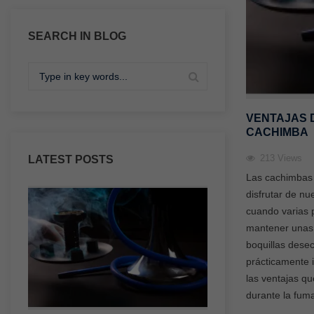
SEARCH IN BLOG
VENTAJAS 
CACHIMBA
213
Views
LATEST POSTS
Las cachimbas
disfrutar de n
cuando varias 
mantener unas 
boquillas dese
prácticamente 
las ventajas q
durante la fuma