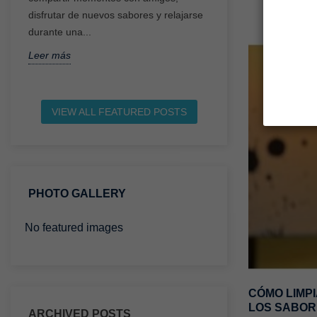
s
disfrutar de nuevos sabores y relajarse
cachimbas en los ú
durante una...
gestor de calor....
Leer más
Leer más
VIEW ALL FEATURED POSTS
PHOTO GALLERY
No featured images
CÓMO LIMP
LOS SABORE
ARCHIVED POSTS