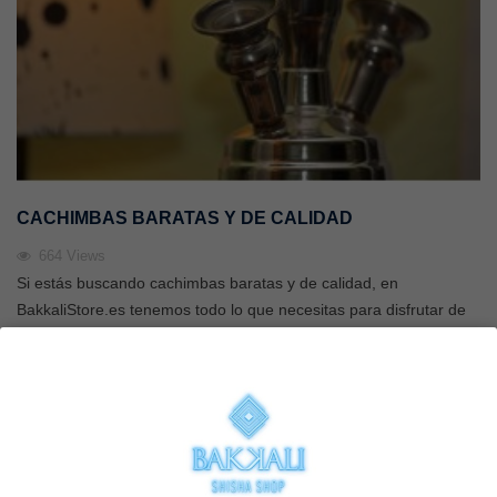
CACHIMBAS BARATAS Y DE CALIDAD
664
Views
Si estás buscando cachimbas baratas y de calidad, en
BakkaliStore.es tenemos todo lo que necesitas para disfrutar de
una experiencia de fumada completa sin comprometer tu
presupuesto. Sabemos que encontrar el equilibrio entre precio y
rendimiento puede ser complicado, por eso te ayudamos a elegir
la mejor opción para ti, ya seas principiante o un amante
experimentado de las cachimbas. Por qué elegir cachimbas de
calidad Aunque busques precios económicos, la calidad es
fundamental. Una...