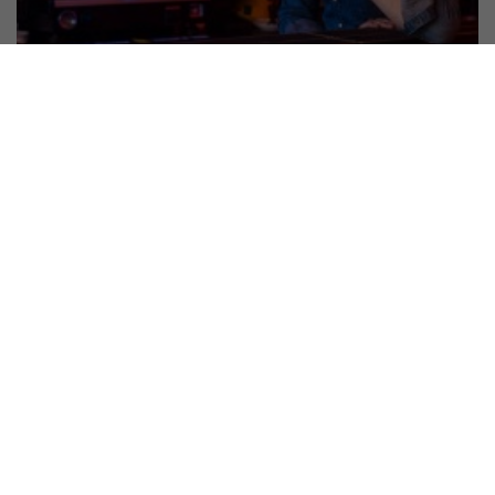
¿CADA CUÁNTO CAMBIAR UN VAPER
DESECHABLE?
658
Views
El reemplazo de un vaper desechable es una cuestión que surge
al comprender cómo funcionan estos dispositivos y cuáles son
sus límites de uso. El ciclo de vida de un vaper desechable Un
vaper desechable está diseñado para funcionar durante un ciclo
determinado. A diferencia de otros dispositivos electrónicos, no
permite recargas de líquido ni sustitución de componentes
internos. Esto significa que, una vez que alguno de sus
elementos principales deja de funcionar, el dispositivo en su...
Leer más