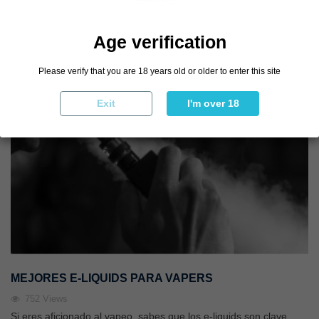
Leer más
Age verification
Please verify that you are 18 years old or older to enter this site
Exit
I'm over 18
MEJORES E-LIQUIDS PARA VAPERS
752
Views
Si eres aficionado al vapeo, sabes que los e-liquids son clave