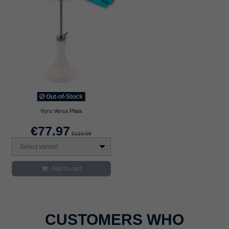
Out-of-Stock
Vyro Versa Plata
€77.97
€119.95
Select variant
Add to cart
CUSTOMERS WHO