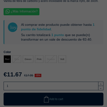
Varilla de fibra de carbono y acero inoxidable de la marca Vyro, de 30cm.
¿Más Información?
Al comprar este producto puede obtener hasta
1
loyalty
punto de fidelidad
.
Su carrito totalizará
1
punto
que se puede(n)
transformar en un vale de descuento de
€0.40
.
Color
Blue
Green
Pink
Dorado
Volt
Red
€11.67
€17.95
-35%
Add to cart