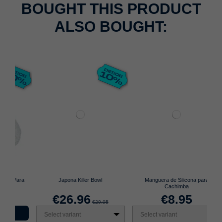
BOUGHT THIS PRODUCT
ALSO BOUGHT:
ara
Japona Killer Bowl
Manguera de Silicona para
Cachimba
€26.96
€8.95
€29.95
Select variant
Select variant
S