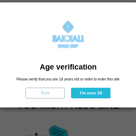
By buying this product you can collect up to
1
loyalty point
. Your cart will
total
1
point
that can be converted into a voucher of
€0.40
.
DESCRIPTION
Varilla de fibra de carbono de la marca Vyro, de 30cm.
Age verification
REVIEWS
(0)
Please verify that you are 18 years old or older to enter this site
No reviews
Exit
I'm over 18
YOU MIGHT ALSO LIKE