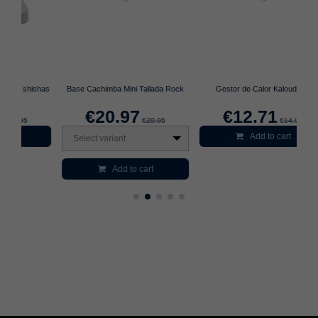
shas
Base Cachimba Mini Tallada Rock
Gestor de Calor Kaloud 2.0
C
€20.97
€12.71
€29.95
€14.95
Add to cart
Select variant
Add to cart