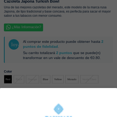
Cazoleta Japona Turkish Bowl
Una de las mejores cazoletas del merado, este modelo de la marca rusa
Japona, de tipo tradicional y base concava, es perfecta para sacar el mayor
sabor a tus tabacos con menor consumo.
¿Más Información?
Al comprar este producto puede obtener hasta
2
loyalty
puntos de fidelidad
.
Su carrito totalizará
2
puntos
que se puede(n)
transformar en un vale de descuento de
€0.80
.
Color
Black
Orange
Blue
Yellow
Morado
Verde Claro
Red
€26.96
€29.95
-10%