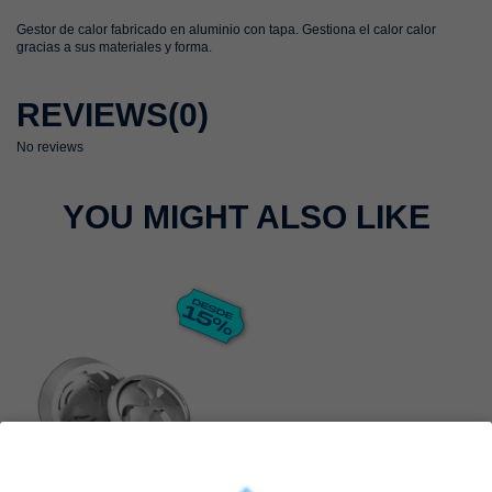
Gestor de calor fabricado en aluminio con tapa. Gestiona el calor calor
gracias a sus materiales y forma.
REVIEWS
(0)
No reviews
YOU MIGHT ALSO LIKE