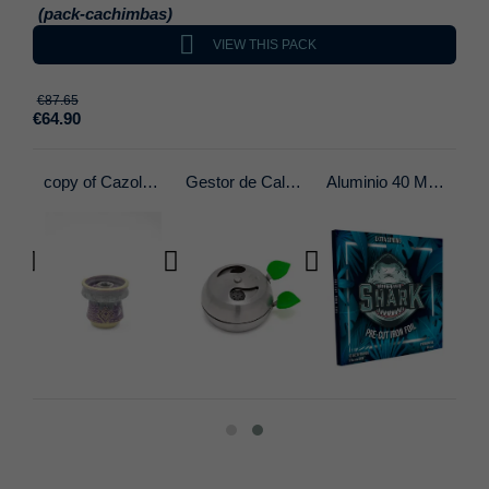
(pack-cachimbas)

VIEW THIS PACK
€87.65
€64.90
Cachimba Medusa Cokev
copy of Cazoleta Bakkali Atlantis
Gestor de Calor Provost - 2.0
Aluminio 40 Micras Precortado 50 uds