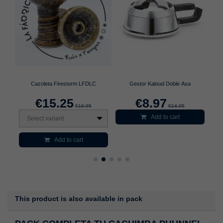
Cazoleta Firestorm LFDLC
Gestor Kaloud Doble Asa
€15.25
€8.97
€16.95
€14.95
Add to cart
Select variant
S
Add to cart
This product is also available in pack