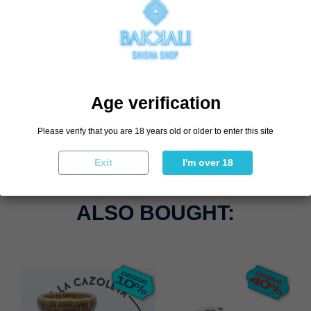
Gestor de Calor Kaloud 2.0
€12.71
€14.95
Add to cart
Age verification
Please verify that you are 18 years old or older to enter this site
CUSTOMERS WHO
Exit
I'm over 18
BOUGHT THIS PRODUCT
ALSO BOUGHT: