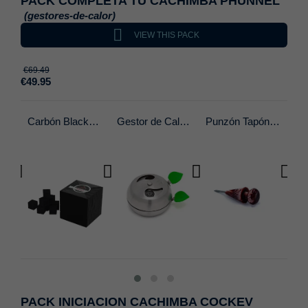
PACK COMPLETA TU CACHIMBA PHUNNEL
(gestores-de-calor)

VIEW THIS PACK
€69.49
€49.95
Cazoleta Honey 2.0
Carbón BlackCoco 1kg
Gestor de Calor Provost - 2.0
Punzón Tapón Phunnel
PACK INICIACION CACHIMBA COCKEV